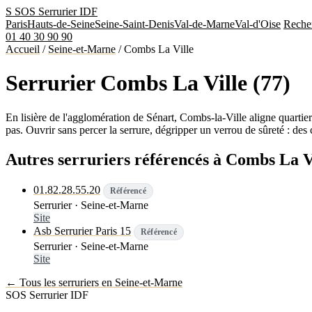
S
SOS Serrurier
IDF
Paris
Hauts-de-Seine
Seine-Saint-Denis
Val-de-Marne
Val-d'Oise
Reche
01 40 30 90 90
Accueil
/
Seine-et-Marne
/
Combs La Ville
Serrurier Combs La Ville (77)
En lisière de l'agglomération de Sénart, Combs-la-Ville aligne quartie
pas. Ouvrir sans percer la serrure, dégripper un verrou de sûreté : des
Autres serruriers référencés à Combs La V
01.82.28.55.20
Référencé
Serrurier · Seine-et-Marne
Site
Asb Serrurier Paris 15
Référencé
Serrurier · Seine-et-Marne
Site
← Tous les serruriers en Seine-et-Marne
SOS Serrurier
IDF