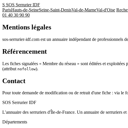
S
SOS Serrurier
IDF
Paris
Hauts-de-Seine
Seine-Saint-Denis
Val-de-Marne
Val-d'Oise
Reche
01 40 30 90 90
Mentions légales
sos-serrurier-idf.com est un annuaire indépendant de professionnels de 
Référencement
Les fiches signalées « Membre du réseau » sont éditées et exploitées par 
(attribut
).
nofollow
Contact
Pour toute demande de modification ou de retrait d'une fiche : via le 
SOS Serrurier
IDF
L'annuaire des serruriers d'Île-de-France. Un annuaire de serruriers et 
Départements