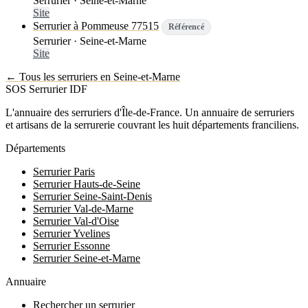
Serrurier · Seine-et-Marne
Site
Serrurier à Pommeuse 77515
Référencé
Serrurier · Seine-et-Marne
Site
← Tous les serruriers en Seine-et-Marne
SOS Serrurier
IDF
L'annuaire des serruriers d'Île-de-France. Un annuaire de serruriers
et artisans de la serrurerie couvrant les huit départements franciliens.
Départements
Serrurier Paris
Serrurier Hauts-de-Seine
Serrurier Seine-Saint-Denis
Serrurier Val-de-Marne
Serrurier Val-d'Oise
Serrurier Yvelines
Serrurier Essonne
Serrurier Seine-et-Marne
Annuaire
Rechercher un serrurier