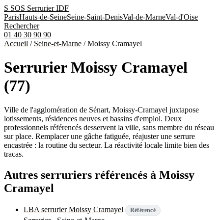
S
SOS Serrurier
IDF
Paris
Hauts-de-Seine
Seine-Saint-Denis
Val-de-Marne
Val-d'Oise
Rechercher
01 40 30 90 90
Accueil
/
Seine-et-Marne
/
Moissy Cramayel
Serrurier Moissy Cramayel
(77)
Ville de l'agglomération de Sénart, Moissy-Cramayel juxtapose
lotissements, résidences neuves et bassins d'emploi. Deux
professionnels référencés desservent la ville, sans membre du réseau
sur place. Remplacer une gâche fatiguée, réajuster une serrure
encastrée : la routine du secteur. La réactivité locale limite bien des
tracas.
Autres serruriers référencés à Moissy
Cramayel
LBA serrurier Moissy Cramayel
Référencé