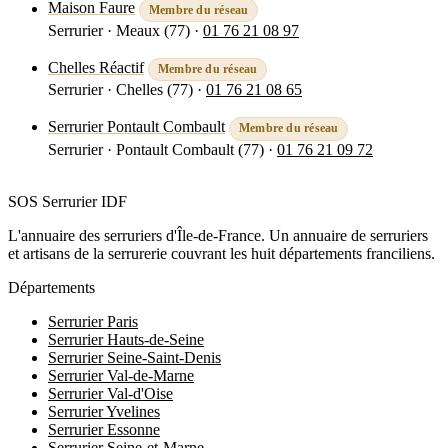
Maison Faure
Membre du réseau
Serrurier · Meaux (77)
·
01 76 21 08 97
Voir la fiche
Chelles Réactif
Membre du réseau
Serrurier · Chelles (77)
·
01 76 21 08 65
Voir la fiche
Serrurier Pontault Combault
Membre du réseau
Serrurier · Pontault Combault (77)
·
01 76 21 09 72
Voir la fiche
SOS Serrurier
IDF
L'annuaire des serruriers d'Île-de-France. Un annuaire de serruriers
et artisans de la serrurerie couvrant les huit départements franciliens.
Départements
Serrurier Paris
Serrurier Hauts-de-Seine
Serrurier Seine-Saint-Denis
Serrurier Val-de-Marne
Serrurier Val-d'Oise
Serrurier Yvelines
Serrurier Essonne
Serrurier Seine-et-Marne