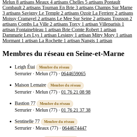
Melun
8 artisans
Meaux
4 artisans
Chelles
5 artisans
Pontault
Combault
2 artisans
Tournan En Brie
3 artisans
Champs Sur Marne
3 artisans
Savigny Le Temple
2 artisans
Ozoir La Ferriere
2 artisans
Moissy Cramayel
2 artisans
Le Mee Sur Seine
2 artisans
Tousson
2
artisans
Combs La Ville
2 artisans
Torcy
1 artisan
Villeparisis
1
artisan
Fontainebleau
1 artisan
Brie Comte Robert
1 artisan
Dammarie Les Lys
1 artisan
Lesigny
1 artisan
Mitry Mory
1 artisan
Mormant
1 artisan
La Rochette
1 artisan
Nangis
1 artisan
Membres du réseau en Seine-et-Marne
Leigh Étai
Membre du réseau
Serrurier · Melun (77)
·
0644659065
Voir la fiche
Maison Lemaire
Membre du réseau
Serrurier · Melun (77)
·
01 76 21 08 98
Voir la fiche
Bastion 77
Membre du réseau
Serrurier · Melun (77)
·
01 76 21 37 38
Voir la fiche
Sentinelle 77
Membre du réseau
Serrurier · Meaux (77)
·
0644674447
Voir la fiche