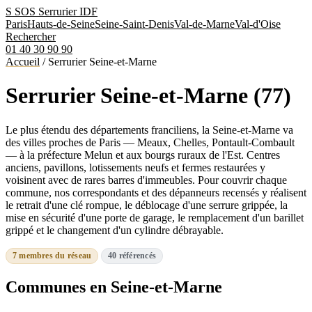
S
SOS Serrurier
IDF
Paris
Hauts-de-Seine
Seine-Saint-Denis
Val-de-Marne
Val-d'Oise
Rechercher
01 40 30 90 90
Accueil
/
Serrurier Seine-et-Marne
Serrurier Seine-et-Marne (77)
Le plus étendu des départements franciliens, la Seine-et-Marne va
des villes proches de Paris — Meaux, Chelles, Pontault-Combault
— à la préfecture Melun et aux bourgs ruraux de l'Est. Centres
anciens, pavillons, lotissements neufs et fermes restaurées y
voisinent avec de rares barres d'immeubles. Pour couvrir chaque
commune, nos correspondants et des dépanneurs recensés y réalisent
le retrait d'une clé rompue, le déblocage d'une serrure grippée, la
mise en sécurité d'une porte de garage, le remplacement d'un barillet
grippé et le changement d'un cylindre débrayable.
7 membres du réseau
40 référencés
Communes en Seine-et-Marne