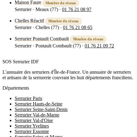
Maison Faure
Membre du réseau
Serrurier · Meaux (77)
·
01 76 21 08 97
Voir la fiche
Chelles Réactif
Membre du réseau
Serrurier · Chelles (77)
·
01 76 21 08 65
Voir la fiche
Serrurier Pontault Combault
Membre du réseau
Serrurier · Pontault Combault (77)
·
01 76 21 09 72
Voir la fiche
SOS Serrurier
IDF
L'annuaire des serruriers d'Île-de-France. Un annuaire de serruriers
et artisans de la serrurerie couvrant les huit départements franciliens.
Départements
Serrurier Paris
Serrurier Hauts-de-Seine
Serrurier Seine-Saint-Denis
Serrurier Val-de-Marne
Serrurier Val-d'Oise
Serrurier Yvelines
Serrurier Essonne
Serrurier Seine-et-Marne