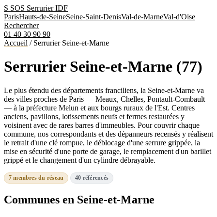
S
SOS Serrurier
IDF
Paris
Hauts-de-Seine
Seine-Saint-Denis
Val-de-Marne
Val-d'Oise
Rechercher
01 40 30 90 90
Accueil
/
Serrurier Seine-et-Marne
Serrurier Seine-et-Marne (77)
Le plus étendu des départements franciliens, la Seine-et-Marne va
des villes proches de Paris — Meaux, Chelles, Pontault-Combault
— à la préfecture Melun et aux bourgs ruraux de l'Est. Centres
anciens, pavillons, lotissements neufs et fermes restaurées y
voisinent avec de rares barres d'immeubles. Pour couvrir chaque
commune, nos correspondants et des dépanneurs recensés y réalisent
le retrait d'une clé rompue, le déblocage d'une serrure grippée, la
mise en sécurité d'une porte de garage, le remplacement d'un barillet
grippé et le changement d'un cylindre débrayable.
7 membres du réseau
40 référencés
Communes en Seine-et-Marne