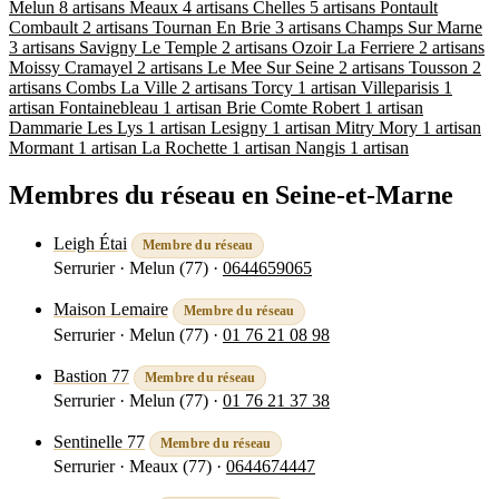
Melun
8 artisans
Meaux
4 artisans
Chelles
5 artisans
Pontault
Combault
2 artisans
Tournan En Brie
3 artisans
Champs Sur Marne
3 artisans
Savigny Le Temple
2 artisans
Ozoir La Ferriere
2 artisans
Moissy Cramayel
2 artisans
Le Mee Sur Seine
2 artisans
Tousson
2
artisans
Combs La Ville
2 artisans
Torcy
1 artisan
Villeparisis
1
artisan
Fontainebleau
1 artisan
Brie Comte Robert
1 artisan
Dammarie Les Lys
1 artisan
Lesigny
1 artisan
Mitry Mory
1 artisan
Mormant
1 artisan
La Rochette
1 artisan
Nangis
1 artisan
Membres du réseau en Seine-et-Marne
Leigh Étai
Membre du réseau
Serrurier · Melun (77)
·
0644659065
Voir la fiche
Maison Lemaire
Membre du réseau
Serrurier · Melun (77)
·
01 76 21 08 98
Voir la fiche
Bastion 77
Membre du réseau
Serrurier · Melun (77)
·
01 76 21 37 38
Voir la fiche
Sentinelle 77
Membre du réseau
Serrurier · Meaux (77)
·
0644674447
Voir la fiche