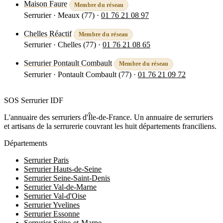
Maison Faure
Membre du réseau
Serrurier · Meaux (77)
·
01 76 21 08 97
Voir la fiche
Chelles Réactif
Membre du réseau
Serrurier · Chelles (77)
·
01 76 21 08 65
Voir la fiche
Serrurier Pontault Combault
Membre du réseau
Serrurier · Pontault Combault (77)
·
01 76 21 09 72
Voir la fiche
SOS Serrurier
IDF
L'annuaire des serruriers d'Île-de-France. Un annuaire de serruriers
et artisans de la serrurerie couvrant les huit départements franciliens.
Départements
Serrurier Paris
Serrurier Hauts-de-Seine
Serrurier Seine-Saint-Denis
Serrurier Val-de-Marne
Serrurier Val-d'Oise
Serrurier Yvelines
Serrurier Essonne
Serrurier Seine-et-Marne