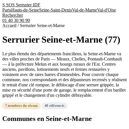
S
SOS Serrurier
IDF
Paris
Hauts-de-Seine
Seine-Saint-Denis
Val-de-Marne
Val-d'Oise
Rechercher
01 40 30 90 90
Accueil
/
Serrurier Seine-et-Marne
Serrurier Seine-et-Marne (77)
Le plus étendu des départements franciliens, la Seine-et-Marne va
des villes proches de Paris — Meaux, Chelles, Pontault-Combault
— à la préfecture Melun et aux bourgs ruraux de l'Est. Centres
anciens, pavillons, lotissements neufs et fermes restaurées y
voisinent avec de rares barres d'immeubles. Pour couvrir chaque
commune, nos correspondants et des dépanneurs recensés y réalisent
le retrait d'une clé rompue, le déblocage d'une serrure grippée, la
mise en sécurité d'une porte de garage, le remplacement d'un barillet
grippé et le changement d'un cylindre débrayable.
7 membres du réseau
40 référencés
Communes en Seine-et-Marne