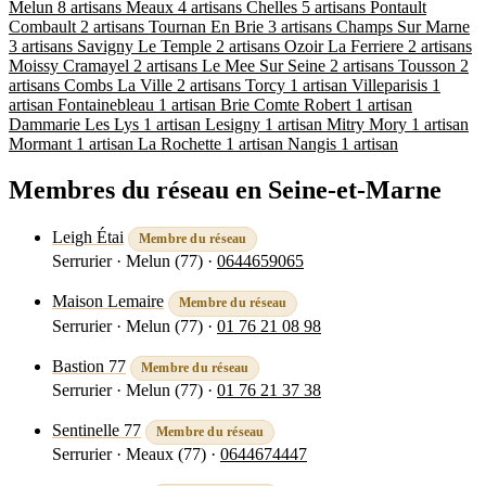
Melun
8 artisans
Meaux
4 artisans
Chelles
5 artisans
Pontault
Combault
2 artisans
Tournan En Brie
3 artisans
Champs Sur Marne
3 artisans
Savigny Le Temple
2 artisans
Ozoir La Ferriere
2 artisans
Moissy Cramayel
2 artisans
Le Mee Sur Seine
2 artisans
Tousson
2
artisans
Combs La Ville
2 artisans
Torcy
1 artisan
Villeparisis
1
artisan
Fontainebleau
1 artisan
Brie Comte Robert
1 artisan
Dammarie Les Lys
1 artisan
Lesigny
1 artisan
Mitry Mory
1 artisan
Mormant
1 artisan
La Rochette
1 artisan
Nangis
1 artisan
Membres du réseau en Seine-et-Marne
Leigh Étai
Membre du réseau
Serrurier · Melun (77)
·
0644659065
Voir la fiche
Maison Lemaire
Membre du réseau
Serrurier · Melun (77)
·
01 76 21 08 98
Voir la fiche
Bastion 77
Membre du réseau
Serrurier · Melun (77)
·
01 76 21 37 38
Voir la fiche
Sentinelle 77
Membre du réseau
Serrurier · Meaux (77)
·
0644674447
Voir la fiche