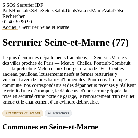
S
SOS Serrurier
IDF
Paris
Hauts-de-Seine
Seine-Saint-Denis
Val-de-Marne
Val-d'Oise
Rechercher
01 40 30 90 90
Accueil
/
Serrurier Seine-et-Marne
Serrurier Seine-et-Marne (77)
Le plus étendu des départements franciliens, la Seine-et-Marne va
des villes proches de Paris — Meaux, Chelles, Pontault-Combault
— à la préfecture Melun et aux bourgs ruraux de l'Est. Centres
anciens, pavillons, lotissements neufs et fermes restaurées y
voisinent avec de rares barres d'immeubles. Pour couvrir chaque
commune, nos correspondants et des dépanneurs recensés y réalisent
le retrait d'une clé rompue, le déblocage d'une serrure grippée, la
mise en sécurité d'une porte de garage, le remplacement d'un barillet
grippé et le changement d'un cylindre débrayable.
7 membres du réseau
40 référencés
Communes en Seine-et-Marne