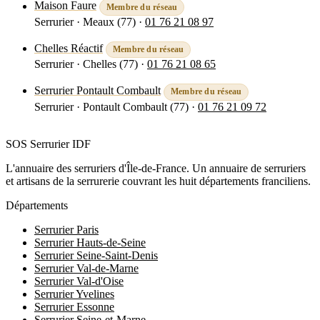
Maison Faure
Membre du réseau
Serrurier · Meaux (77)
·
01 76 21 08 97
Voir la fiche
Chelles Réactif
Membre du réseau
Serrurier · Chelles (77)
·
01 76 21 08 65
Voir la fiche
Serrurier Pontault Combault
Membre du réseau
Serrurier · Pontault Combault (77)
·
01 76 21 09 72
Voir la fiche
SOS Serrurier
IDF
L'annuaire des serruriers d'Île-de-France. Un annuaire de serruriers
et artisans de la serrurerie couvrant les huit départements franciliens.
Départements
Serrurier Paris
Serrurier Hauts-de-Seine
Serrurier Seine-Saint-Denis
Serrurier Val-de-Marne
Serrurier Val-d'Oise
Serrurier Yvelines
Serrurier Essonne
Serrurier Seine-et-Marne