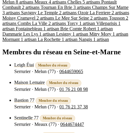
Melun
8 artisans
Meaux
4 artisans
Chelles
5 artisans
Pontault
Combault
2 artisans
Tournan En Brie
3 artisans
Champs Sur Marne
3 artisans
Savigny Le Temple
2 artisans
Ozoir La Ferriere
2 artisans
Moissy Cramayel
2 artisans
Le Mee Sur Seine
2 artisans
Tousson
2
artisans
Combs La Ville
2 artisans
Torcy
1 artisan
Villeparisis
1
artisan
Fontainebleau
1 artisan
Brie Comte Robert
1 artisan
Dammarie Les Lys
1 artisan
Lesigny
1 artisan
Mitry Mory
1 artisan
Mormant
1 artisan
La Rochette
1 artisan
Nangis
1 artisan
Membres du réseau en Seine-et-Marne
Leigh Étai
Membre du réseau
Serrurier · Melun (77)
·
0644659065
Voir la fiche
Maison Lemaire
Membre du réseau
Serrurier · Melun (77)
·
01 76 21 08 98
Voir la fiche
Bastion 77
Membre du réseau
Serrurier · Melun (77)
·
01 76 21 37 38
Voir la fiche
Sentinelle 77
Membre du réseau
Serrurier · Meaux (77)
·
0644674447
Voir la fiche