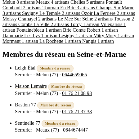
Melun
8 artisans
Meaux
4 artisans
Chelles
5 artisans
Pontault
Combault
2 artisans
Tournan En Brie
3 artisans
Champs Sur Marne
3 artisans
Savigny Le Temple
2 artisans
Ozoir La Ferriere
2 artisans
Moissy Cramayel
2 artisans
Le Mee Sur Seine
2 artisans
Tousson
2
artisans
Combs La Ville
2 artisans
Torcy
1 artisan
Villeparisis
1
artisan
Fontainebleau
1 artisan
Brie Comte Robert
1 artisan
Dammarie Les Lys
1 artisan
Lesigny
1 artisan
Mitry Mory
1 artisan
Mormant
1 artisan
La Rochette
1 artisan
Nangis
1 artisan
Membres du réseau en Seine-et-Marne
Leigh Étai
Membre du réseau
Serrurier · Melun (77)
·
0644659065
Voir la fiche
Maison Lemaire
Membre du réseau
Serrurier · Melun (77)
·
01 76 21 08 98
Voir la fiche
Bastion 77
Membre du réseau
Serrurier · Melun (77)
·
01 76 21 37 38
Voir la fiche
Sentinelle 77
Membre du réseau
Serrurier · Meaux (77)
·
0644674447
Voir la fiche