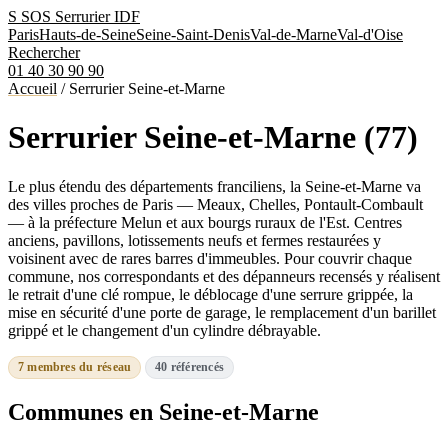
S
SOS Serrurier
IDF
Paris
Hauts-de-Seine
Seine-Saint-Denis
Val-de-Marne
Val-d'Oise
Rechercher
01 40 30 90 90
Accueil
/
Serrurier Seine-et-Marne
Serrurier Seine-et-Marne (77)
Le plus étendu des départements franciliens, la Seine-et-Marne va
des villes proches de Paris — Meaux, Chelles, Pontault-Combault
— à la préfecture Melun et aux bourgs ruraux de l'Est. Centres
anciens, pavillons, lotissements neufs et fermes restaurées y
voisinent avec de rares barres d'immeubles. Pour couvrir chaque
commune, nos correspondants et des dépanneurs recensés y réalisent
le retrait d'une clé rompue, le déblocage d'une serrure grippée, la
mise en sécurité d'une porte de garage, le remplacement d'un barillet
grippé et le changement d'un cylindre débrayable.
7 membres du réseau
40 référencés
Communes en Seine-et-Marne