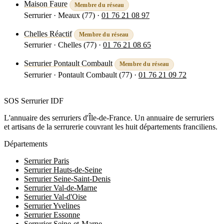
Maison Faure
Membre du réseau
Serrurier · Meaux (77)
·
01 76 21 08 97
Voir la fiche
Chelles Réactif
Membre du réseau
Serrurier · Chelles (77)
·
01 76 21 08 65
Voir la fiche
Serrurier Pontault Combault
Membre du réseau
Serrurier · Pontault Combault (77)
·
01 76 21 09 72
Voir la fiche
SOS Serrurier
IDF
L'annuaire des serruriers d'Île-de-France. Un annuaire de serruriers
et artisans de la serrurerie couvrant les huit départements franciliens.
Départements
Serrurier Paris
Serrurier Hauts-de-Seine
Serrurier Seine-Saint-Denis
Serrurier Val-de-Marne
Serrurier Val-d'Oise
Serrurier Yvelines
Serrurier Essonne
Serrurier Seine-et-Marne