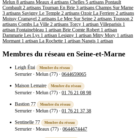
Melun
8 artisans
Meaux
4 artisans
Chelles
5 artisans
Pontault
Combault
2 artisans
Tournan En Brie
3 artisans
Champs Sur Marne
3 artisans
Savigny Le Temple
2 artisans
Ozoir La Ferriere
2 artisans
Moissy Cramayel
2 artisans
Le Mee Sur Seine
2 artisans
Tousson
2
artisans
Combs La Ville
2 artisans
Torcy
1 artisan
Villeparisis
1
artisan
Fontainebleau
1 artisan
Brie Comte Robert
1 artisan
Dammarie Les Lys
1 artisan
Lesigny
1 artisan
Mitry Mory
1 artisan
Mormant
1 artisan
La Rochette
1 artisan
Nangis
1 artisan
Membres du réseau en Seine-et-Marne
Leigh Étai
Membre du réseau
Serrurier · Melun (77)
·
0644659065
Voir la fiche
Maison Lemaire
Membre du réseau
Serrurier · Melun (77)
·
01 76 21 08 98
Voir la fiche
Bastion 77
Membre du réseau
Serrurier · Melun (77)
·
01 76 21 37 38
Voir la fiche
Sentinelle 77
Membre du réseau
Serrurier · Meaux (77)
·
0644674447
Voir la fiche