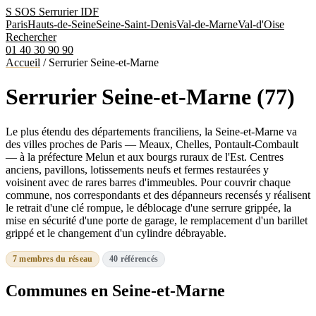
S
SOS Serrurier
IDF
Paris
Hauts-de-Seine
Seine-Saint-Denis
Val-de-Marne
Val-d'Oise
Rechercher
01 40 30 90 90
Accueil
/
Serrurier Seine-et-Marne
Serrurier Seine-et-Marne (77)
Le plus étendu des départements franciliens, la Seine-et-Marne va
des villes proches de Paris — Meaux, Chelles, Pontault-Combault
— à la préfecture Melun et aux bourgs ruraux de l'Est. Centres
anciens, pavillons, lotissements neufs et fermes restaurées y
voisinent avec de rares barres d'immeubles. Pour couvrir chaque
commune, nos correspondants et des dépanneurs recensés y réalisent
le retrait d'une clé rompue, le déblocage d'une serrure grippée, la
mise en sécurité d'une porte de garage, le remplacement d'un barillet
grippé et le changement d'un cylindre débrayable.
7 membres du réseau
40 référencés
Communes en Seine-et-Marne