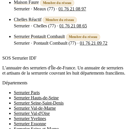
Maison Faure
Membre du réseau
Serrurier · Meaux (77)
·
01 76 21 08 97
Voir la fiche
Chelles Réactif
Membre du réseau
Serrurier · Chelles (77)
·
01 76 21 08 65
Voir la fiche
Serrurier Pontault Combault
Membre du réseau
Serrurier · Pontault Combault (77)
·
01 76 21 09 72
Voir la fiche
SOS Serrurier
IDF
L'annuaire des serruriers d'Île-de-France. Un annuaire de serruriers
et artisans de la serrurerie couvrant les huit départements franciliens.
Départements
Serrurier Paris
Serrurier Hauts-de-Seine
Serrurier Seine-Saint-Denis
Serrurier Val-de-Marne
Serrurier Val-d'Oise
Serrurier Yvelines
Serrurier Essonne
Serrurier Seine-et-Marne